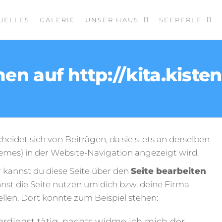
UELLES
GALERIE
UNSER HAUS
SEEPERLE
n auf http://kita.kist
heidet sich von Beiträgen, da sie stets an derselben
hemes) in der Website-Navigation angezeigt wird.
kannst du diese Seite über den
Seite bearbeiten
nnst die Seite nutzen um dich bzw. deine Firma
len. Dort könnte zum Beispiel stehen:
ierdienst tätig, nachts widme ich mich der