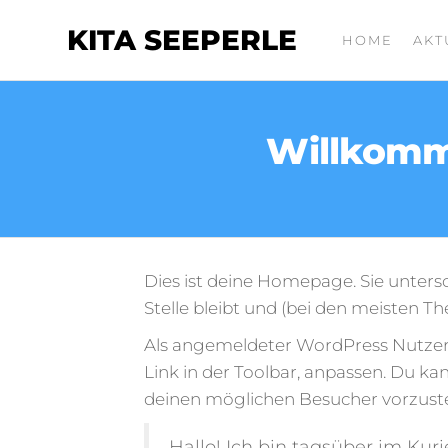
KITA SEEPERLE
HOME
AKT
Willkomme
Dies ist deine Homepage. Sie untersc
Stelle bleibt und (bei den meisten T
Als angemeldeter WordPress Nutzer 
Link in der Toolbar, anpassen. Du ka
deinen möglichen Besucher vorzustel
Hallo! Ich bin tagsüber im Kur